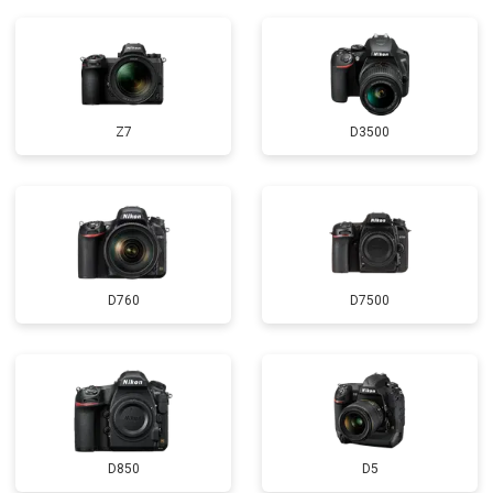
Z7
D3500
D760
D7500
D850
D5