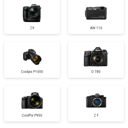
Z9
AW 110
Coolpix P1000
D 780
CoolPix P950
Z F