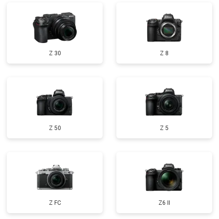
Z 30
Z 8
Z 50
Z 5
Z FC
Z6 II