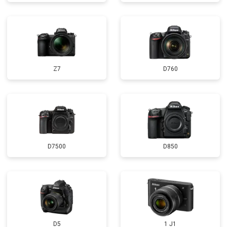
Z7
D760
D7500
D850
D5
1 J1