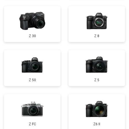
Z 30
Z 8
Z 50
Z 5
Z FC
Z6 II