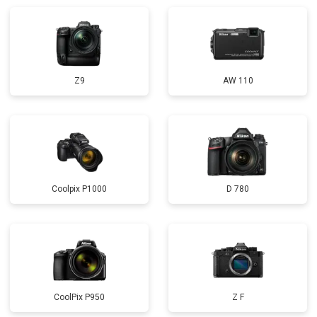
Z9
AW 110
Coolpix P1000
D 780
CoolPix P950
Z F