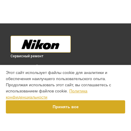
Сервисный ремонт
ВЫБЕРИ СВОЙ ГОРОД
Этот сайт использует файлы cookie для аналитики и
Комплексная чистка фотоаппарата D500 Nikon в
обеспечения наилучшего пользовательского опыта.
Краснодаре
Продолжая использовать этот сайт, вы соглашаетесь с
Комплексная чистка фотоаппарата D500 Nikon в
Ростове-
использованием файлов cookie.
Политика
на-Дону
конфиденциальности
Комплексная чистка фотоаппарата D500 Nikon в
Нижнем
Новгороде
Принять все
Комплексная чистка фотоаппарата D500 Nikon в
Новосибирске
Комплексная чистка фотоаппарата D500 Nikon в
Челябинске