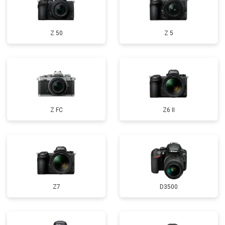
Z 50
Z 5
Z FC
Z6 II
Z7
D3500