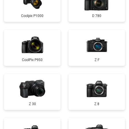
Coolpix P1000
D 780
CoolPix P950
Z F
Z 30
Z 8