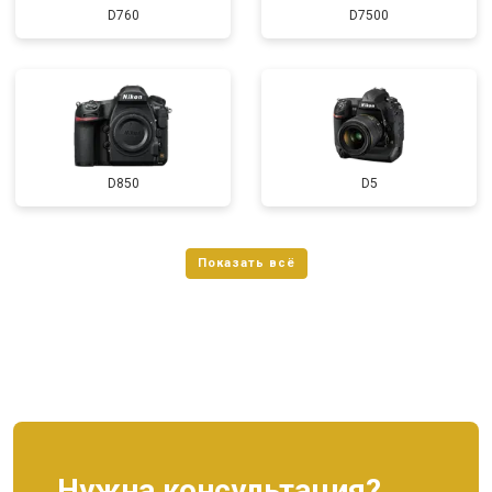
D760
D7500
D850
D5
Нужна консультация?