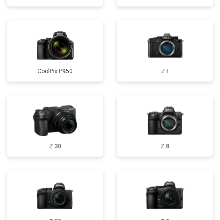
CoolPix P950
Z F
Z 30
Z 8