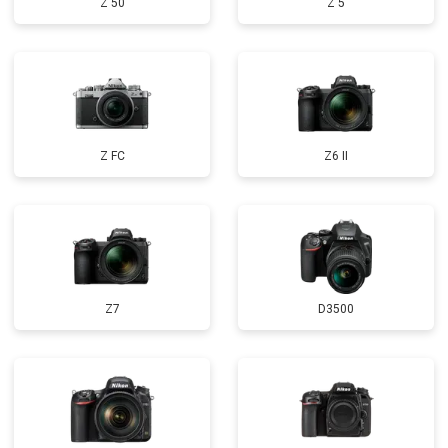
Z 50
Z 5
Z FC
Z6 II
Z7
D3500