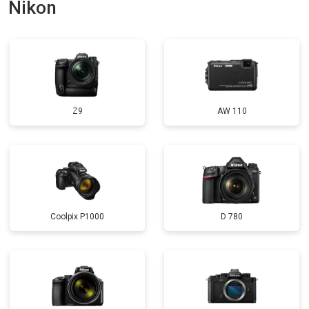
Nikon
Z9
AW 110
Coolpix P1000
D 780