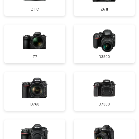
Z FC
Z6 II
Z7
D3500
D760
D7500