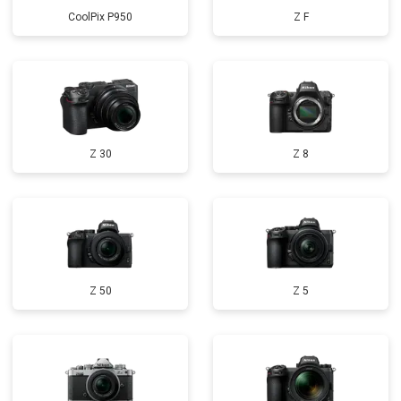
CoolPix P950
Z F
Z 30
Z 8
Z 50
Z 5