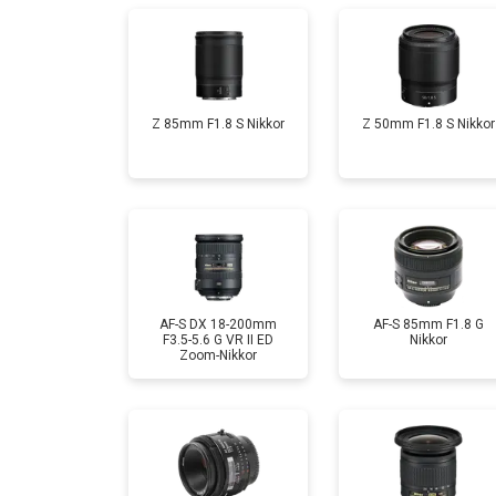
Z 85mm F1.8 S Nikkor
Z 50mm F1.8 S Nikkor
AF-S DX 18-200mm
AF-S 85mm F1.8 G
F3.5-5.6 G VR II ED
Nikkor
Zoom-Nikkor