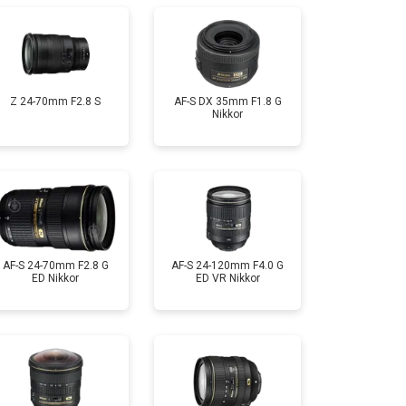
Z 24-70mm F2.8 S
AF-S DX 35mm F1.8 G
Nikkor
AF-S 24-70mm F2.8 G
AF-S 24-120mm F4.0 G
ED Nikkor
ED VR Nikkor