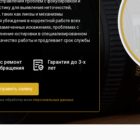
исправления проблем с фокусировкой и
стику для выявления неточностей,
 таких как линзы и механизмы
я убеждения в корректной работе всех
 замеченных искажениях, проблемах с
олнение юстировки в специализированном
качество работы и продлевает срок службы
с ремонт
Гарантия до 3-х
обращения
лет
править заявку
 на обработку моих
персональных данных.