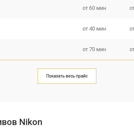
от 60 мин
о
от 40 мин
о
от 70 мин
о
лаги
от 50 мин
о
Показать весь прайс
от 70 мин
о
от 60 мин
о
вов Nikon
лизатора
от 60 мин
о