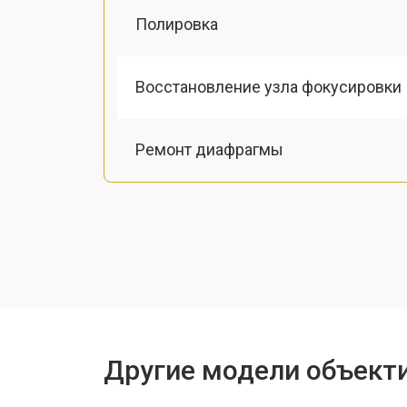
Полировка
Восстановление узла фокусировки
Ремонт диафрагмы
Восстановление после попадания в
Чистка от пыли
Замена байонета
Другие модели объекти
Ремонт шлейфа оптического стаби