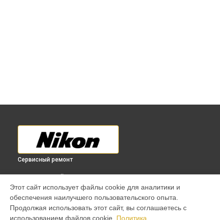
Сервисный ремонт
ВЫБЕРИ СВОЙ ГОРОД
Этот сайт использует файлы cookie для аналитики и
Чистка от пыли объектива 200mm f/4D ED-IF AF Micro-
обеспечения наилучшего пользовательского опыта.
Nikkor Nikon в
Краснодаре
Продолжая использовать этот сайт, вы соглашаетесь с
Чистка от пыли объектива 200mm f/4D ED-IF AF Micro-
использованием файлов cookie.
Политика