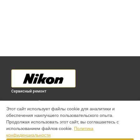
Сервисный ремонт
ВЫБЕРИ СВОЙ ГОРОД
Этот сайт использует файлы cookie для аналитики и
Восстановление узла фокусировки объектива 200mm f/4D
обеспечения наилучшего пользовательского опыта.
ED-IF AF Micro-Nikkor Nikon в
Краснодаре
Продолжая использовать этот сайт, вы соглашаетесь с
Восстановление узла фокусировки объектива 200mm f/4D
использованием файлов cookie.
Политика
ED-IF AF Micro-Nikkor Nikon в
Ростове-на-Дону
конфиденциальности
Восстановление узла фокусировки объектива 200mm f/4D