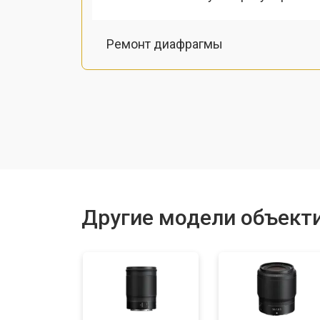
Ремонт диафрагмы
Восстановление после попадания в
Чистка от пыли
Юстировка
Другие модели объекти
Замена байонета
Ремонт шлейфа оптического стаби