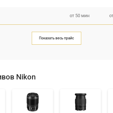
от 50 мин
о
лаги
от 60 мин
о
Показать весь прайс
от 50 мин
о
от 80 мин
о
вов Nikon
от 40 мин
о
лизатора
от 80 мин
о