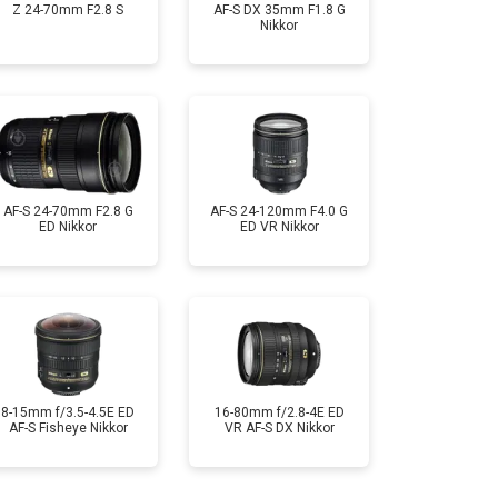
Z 24-70mm F2.8 S
AF-S DX 35mm F1.8 G
Nikkor
AF-S 24-70mm F2.8 G
AF-S 24-120mm F4.0 G
ED Nikkor
ED VR Nikkor
8-15mm f/3.5-4.5E ED
16-80mm f/2.8-4E ED
AF-S Fisheye Nikkor
VR AF-S DX Nikkor