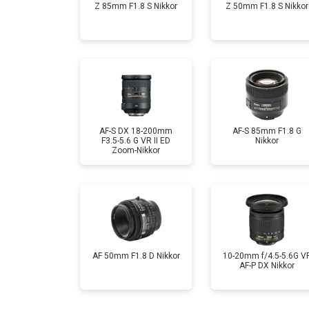
Z 85mm F1.8 S Nikkor
Z 50mm F1.8 S Nikkor
AF-S DX 18-200mm
AF-S 85mm F1.8 G
F3.5-5.6 G VR II ED
Nikkor
Zoom-Nikkor
AF 50mm F1.8 D Nikkor
10-20mm f/4.5-5.6G V
AF-P DX Nikkor