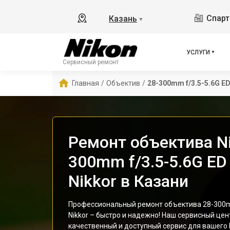
Спарт
Казань
▼
УСЛУГИ
Сервисный ремонт
Главная
/
Объектив
/
28-300mm f/3.5-5.6G ED
Ремонт объектива Ni
300mm f/3.5-5.6G ED
Nikkor в Казани
Профессиональный ремонт объектива 28-300mm
Nikkor – быстро и надежно! Наш сервисный цен
качественный и доступный сервис для вашего N