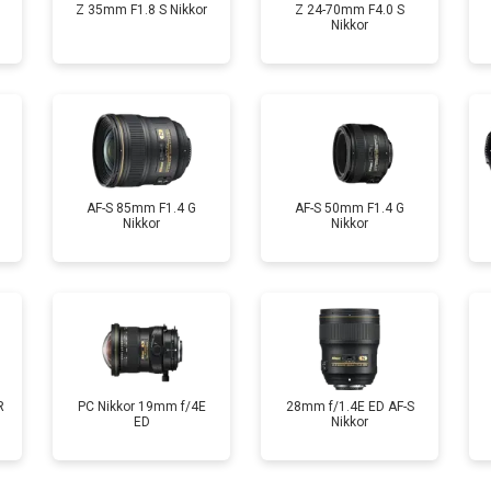
Z 35mm F1.8 S Nikkor
Z 24-70mm F4.0 S
Nikkor
AF-S 85mm F1.4 G
AF-S 50mm F1.4 G
Nikkor
Nikkor
R
PC Nikkor 19mm f/4E
28mm f/1.4E ED AF-S
ED
Nikkor