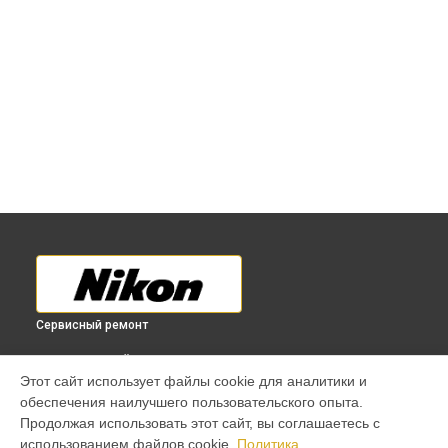
Сервисный ремонт
ВЫБЕРИ СВОЙ ГОРОД
Этот сайт использует файлы cookie для аналитики и
Юстировка объектива 28-70mm f/2.8 ED-IF AF-S Zoom-
обеспечения наилучшего пользовательского опыта.
Nikkor Nikon в
Краснодаре
Продолжая использовать этот сайт, вы соглашаетесь с
Юстировка объектива 28-70mm f/2.8 ED-IF AF-S Zoom-
использованием файлов cookie.
Политика