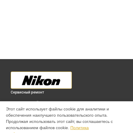
Сервисный ремонт
ВЫБЕРИ СВОЙ ГОРОД
Этот сайт использует файлы cookie для аналитики и
Восстановление после попадания влаги объектива 30-
обеспечения наилучшего пользовательского опыта.
110mm f/3.8-5.6 VR Nikkor 1 Nikon в
Краснодаре
Продолжая использовать этот сайт, вы соглашаетесь с
Восстановление после попадания влаги объектива 30-
использованием файлов cookie.
Политика
110mm f/3.8-5.6 VR Nikkor 1 Nikon в
Ростове-на-Дону