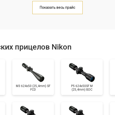
от 70 мин
о
Показать весь прайс
от 60 мин
о
от 170 мин
о
ких прицелов Nikon
от 60 мин
о
M3 624x50 (25,4mm) SF
P5 624x50SF M
FCD
(25,4mm) BDC