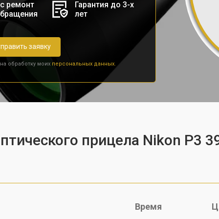
с ремонт
Гарантия до 3-х
обращения
лет
править заявку
 на обработку моих
персональных данных.
птического прицела Nikon P3 3
Время
Ц