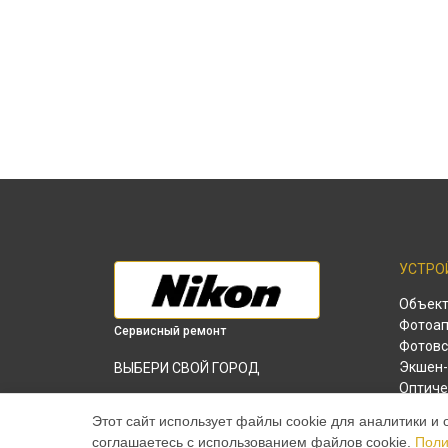
УСТРО
Объек
Фотоап
Сервисный ремонт
Фотов
Экшен-
ВЫБЕРИ СВОЙ ГОРОД
Оптиче
Герметизация внутренних компонентов
Лазерн
оптического прицела P3 39x50 (25,4mm)
Этот сайт использует файлы cookie для аналитики и 
Duplex Nikon в
Краснодаре
соглашаетесь с использованием файлов cookie.
Поли