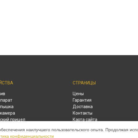
ЙСТВА
СТРАНИЦЫ
тив
Цены
парат
Гарантия
спышка
Доставка
камера
Контакты
ский прицел
Карта сайта
ый дальномер
обеспечения наилучшего пользовательского опыта. Продолжая испол
тика конфиденциальности