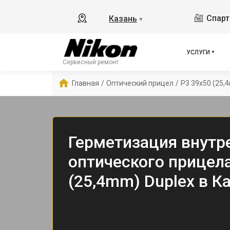
Спарт
Казань
▼
УСЛУГИ
Сервисный ремонт
Главная
/
Оптический прицел
/
P3 39x50 (25,
Герметизация внутр
оптического прицела
(25,4mm) Duplex в К