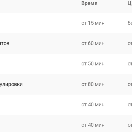
Время
Ц
от 15 мин
б
нтов
от 60 мин
о
от 50 мин
о
гулировки
от 80 мин
о
от 40 мин
о
от 40 мин
о