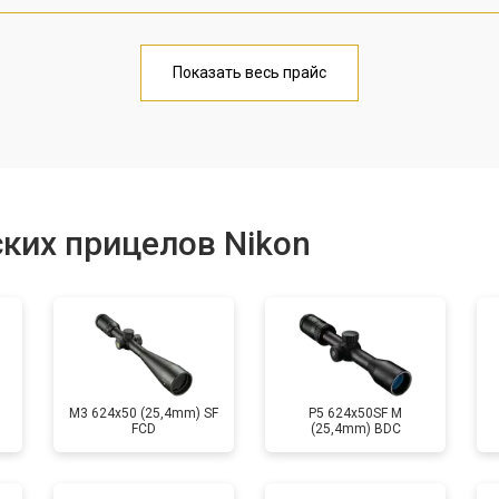
от 70 мин
о
Показать весь прайс
от 60 мин
о
от 170 мин
о
ких прицелов Nikon
от 60 мин
о
M3 624x50 (25,4mm) SF
P5 624x50SF M
FCD
(25,4mm) BDC