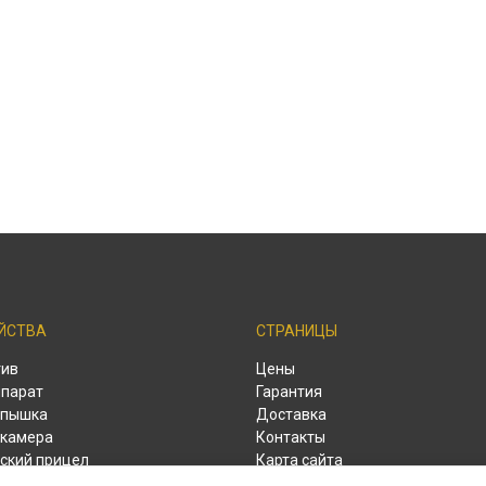
ЙСТВА
СТРАНИЦЫ
тив
Цены
парат
Гарантия
спышка
Доставка
камера
Контакты
ский прицел
Карта сайта
ый дальномер